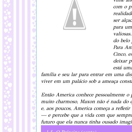
com o p
realidad
ser alç
para um
valiosas
do belo 
Para Ame
Cinco, e
deixar p
está uma
família e seu lar para entrar em uma di
viver em um palácio sob a ameaça consta
Então America conhece pessoalmente o p
muito charmoso, Maxon não é nada do qu
e, aos poucos, America começa a refleti
— e percebe que a vida com que sempre
futuro que ela nunca tinha ousado imagi
1.5- O Príncipe (conto)