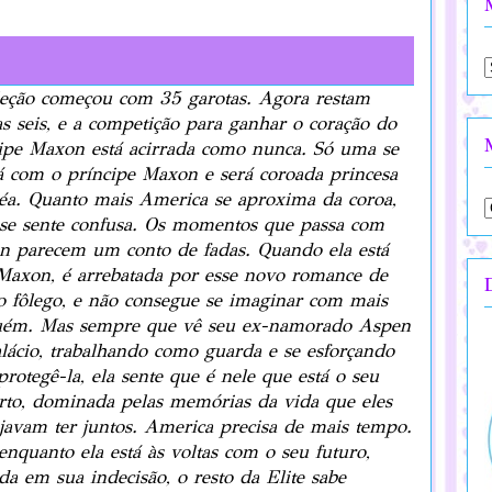
eção começou com 35 garotas. Agora restam
s seis, e a competição para ganhar o coração do
ipe Maxon está acirrada como nunca. Só uma se
á com o príncipe Maxon e será coroada princesa
léa. Quanto mais America se aproxima da coroa,
se sente confusa. Os momentos que passa com
 parecem um conto de fadas. Quando ela está
axon, é arrebatada por esse novo romance de
 o fôlego, e não consegue se imaginar com mais
uém. Mas sempre que vê seu ex-namorado Aspen
lácio, trabalhando como guarda e se esforçando
protegê-la, ela sente que é nele que está o seu
rto, dominada pelas memórias da vida que eles
javam ter juntos. America precisa de mais tempo.
enquanto ela está às voltas com o seu futuro,
da em sua indecisão, o resto da Elite sabe