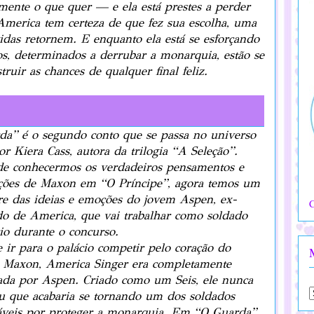
mente o que quer — e ela está prestes a perder
America tem certeza de que fez sua escolha, uma
das retornem. E enquanto ela está se esforçando
tos, determinados a derrubar a monarquia, estão se
uir as chances de qualquer final feliz.
da” é o segundo conto que se passa no universo
or Kiera Cass, autora da trilogia “A Seleção”.
de conhecermos os verdadeiros pensamentos e
ações de Maxon em “O Príncipe”, agora temos um
re das ideias e emoções do jovem Aspen, ex-
C
o de America, que vai trabalhar como soldado
io durante o concurso.
 ir para o palácio competir pelo coração do
e Maxon, America Singer era completamente
ada por Aspen. Criado como um Seis, ele nunca
u que acabaria se tornando um dos soldados
áveis por proteger a monarquia. Em “O Guarda”,