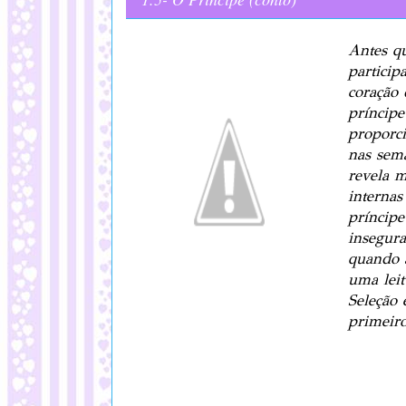
Antes qu
particip
coração 
príncipe
proporc
nas sem
revela m
internas
príncipe
insegura
quando a
uma lei
Seleção 
primeiro