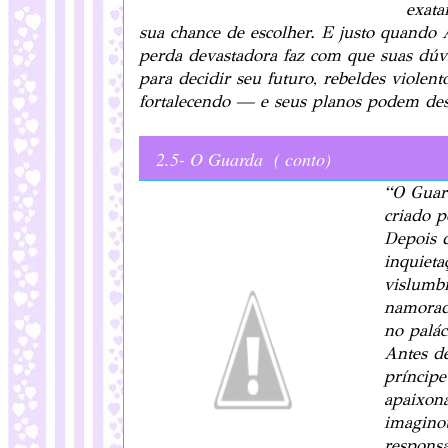
exata
sua chance de escolher. E justo quando 
perda devastadora faz com que suas dúvi
para decidir seu futuro, rebeldes violen
fortalecendo — e seus planos podem destr
2.5- O Guarda ( conto)
“O Guar
criado p
Depois 
inquiet
vislumb
namorad
no palác
Antes de
príncip
apaixon
imagino
respons