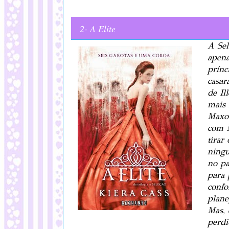
2- A Elite
A Sel
apena
prínc
casar
de Il
mais 
Maxon
com M
tirar
ning
no pa
para 
confo
plane
Mas, 
perdi