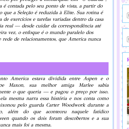
ia é contada pelo seu ponto de vista, a partir do
que a Seleção é reduzida à Elite. Sua rotina é
 de exercícios e tarefas variadas dentro da casa
ia real — desde cuidar da correspondência até
eira vez, o enfoque é o mundo paralelo dos
 e rede de relacionamentos, que America nunca
nto America estava dividida entre Aspen e o
ipe Maxon, sua melhor amiga Marlee sabia
mente o que queria — e pagou o preço por isso.
 ela mesma narra essa história e nos conta como
aixonou pelo guarda Carter Woodwork durante a
ão, além do que aconteceu naquele fatídico
ween quando os dois foram descobertos e a sua
nunca mais foi a mesma.
c