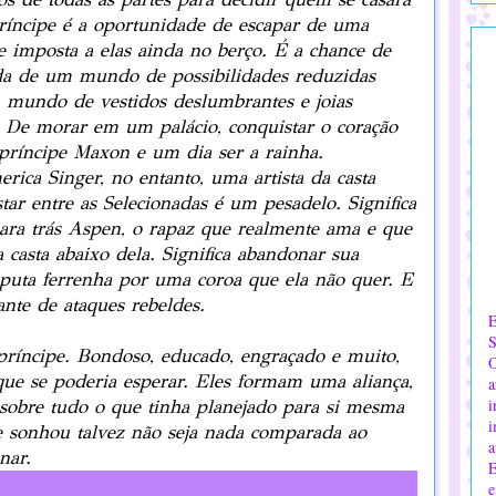
ríncipe é a oportunidade de escapar de uma
e imposta a elas ainda no berço. É a chance de
ada de um mundo de possibilidades reduzidas
 mundo de vestidos deslumbrantes e joias
. De morar em um palácio, conquistar o coração
príncipe Maxon e um dia ser a rainha.
rica Singer, no entanto, uma artista da casta
star entre as Selecionadas é um pesadelo. Significa
ara trás Aspen, o rapaz que realmente ama e que
 casta abaixo dela. Significa abandonar sua
sputa ferrenha por uma coroa que ela não quer. E
nte de ataques rebeldes.
E
S
ríncipe. Bondoso, educado, engraçado e muito,
O
e se poderia esperar. Eles formam uma aliança,
a
i
r sobre tudo o que tinha planejado para si mesma
i
 sonhou talvez não seja nada comparada ao
a
nar.
E
e