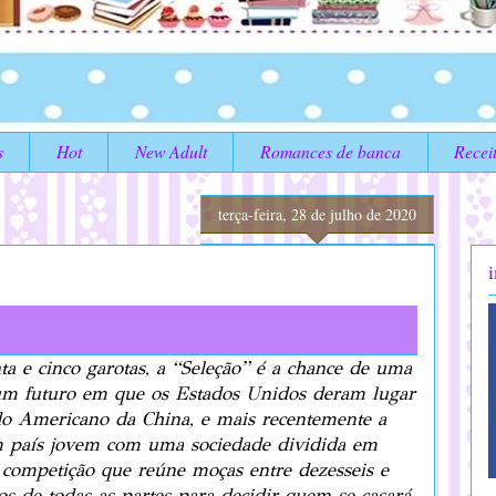
s
Hot
New Adult
Romances de banca
Recei
terça-feira, 28 de julho de 2020
i
nta e cinco garotas, a “Seleção” é a chance de uma
um futuro em que os Estados Unidos deram lugar
do Americano da China, e mais recentemente a
um país jovem com uma sociedade dividida em
a competição que reúne moças entre dezesseis e
os de todas as partes para decidir quem se casará