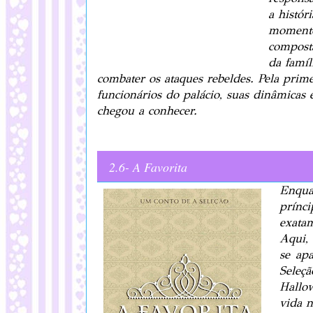
a histór
momento 
composta
da famíl
combater os ataques rebeldes. Pela prim
funcionários do palácio, suas dinâmicas
chegou a conhecer.
2.6- A Favorita
Enqua
prínc
exata
Aqui,
se ap
Seleç
Hallo
vida 