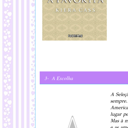
3- A Escolha
A Seleç
sempre.
America
lugar p
Mas à m
e as am