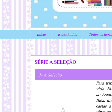
Início
Resenhados
Todos os livro
SÉRIE A SELEÇÃO
1- A Seleção
Para tri
vida. N
ao Esta
Illéa, 
castas, 
vinte an